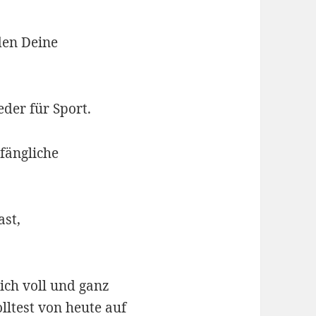
den Deine
eder für Sport.
nfängliche
ast,
ich voll und ganz
lltest von heute auf