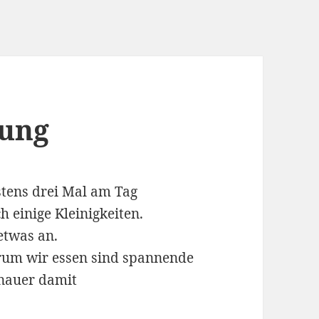
tung
stens drei Mal am Tag
 einige Kleinigkeiten.
etwas an.
rum wir essen sind spannende
enauer damit